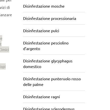
Disinfestazione mosche
izi di
Zanzare
Disinfestazione processionaria
Disinfestazione pulci
ne
Disinfestazione pesciolino
t
d’argento
Cimici
Disinfestazione glycyphagus
domestico
Topi
Disinfestazione punteruolo rosso
delle palme
Disinfestazione ragni
Disinfestazione sclerodermus