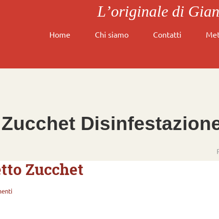
L’originale di Gia
Home
Chi siamo
Contatti
Met
 Zucchet Disinfestazione
etto Zucchet
enti